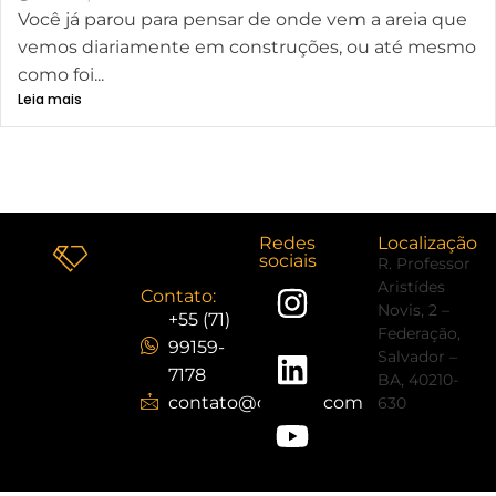
Você já parou para pensar de onde vem a areia que
vemos diariamente em construções, ou até mesmo
como foi...
Leia mais
Carregar mais
Redes
Localização
sociais
R. Professor
Aristídes
Contato:
Novis, 2 –
+55 (71)
Federação,
99159-
Salvador –
7178
BA, 40210-
contato@cristaljr.com
630