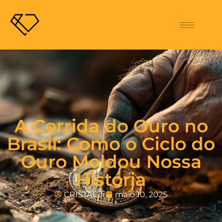
A Corrida do Ouro no
Brasil: Como o Ciclo do
Ouro Moldou Nossa
História
CRISTAL Jr
maio 10, 2025