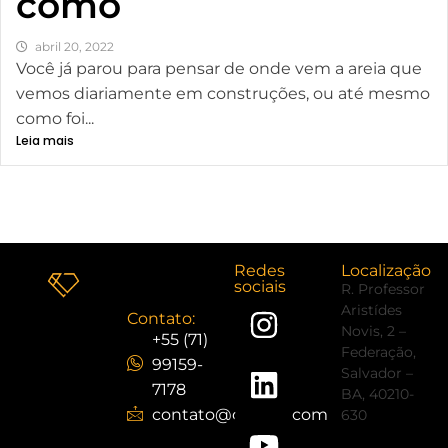
como
abril 20, 2022
Você já parou para pensar de onde vem a areia que
vemos diariamente em construções, ou até mesmo
como foi...
Leia mais
Carregar mais
Redes
Localização
sociais
R. Professor
Aristídes
Contato:
Novis, 2 –
+55 (71)
Federação,
99159-
Salvador –
7178
BA, 40210-
contato@cristaljr.com
630