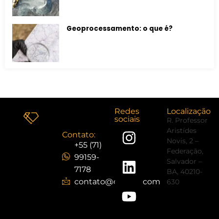
Geoprocessamento: o que é?
Redes
Localização
sociais
R. Professor
Aristídes
Contato:
Novis, 2 –
+55 (71)
Federação,
99159-
Salvador –
7178
BA, 40210-
contato@cristaljr.com
630