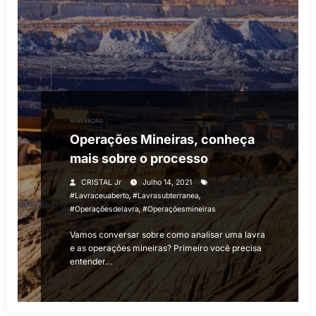
MINERAÇÃO
LAVRA E BENEFICIAMENTO
Operações Mineiras, conheça
mais sobre o processo
CRISTAL Jr
Julho 14, 2021
,
,
#lavraceuaberto
#lavrasubterranea
,
#operaçõesdelavra
#operaçõesmineiras
Vamos conversar sobre como analisar uma lavra
e as operações mineiras? Primeiro você precisa
entender…